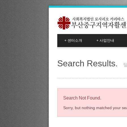
+
센터소개
+
사업안내
Search Results.
Search Not Found.
Sorry, but nothing matched your sea