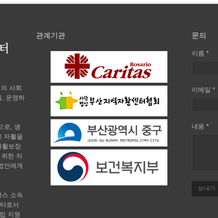
관계기관
문의
이름 *
회의 사회
이메일 *
, 운영하
내용 *
로, 생
고 자활을
생활보장
 위한 자
 법인에게
보내기
타스 소속
센터로서
립 지원