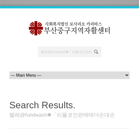
Search Results.
텔레@fundwash✺「리플코인판매테더손대손