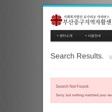
+
센터소개
+
사업안내
Search Results.
Search Not Found.
Sorry, but nothing matched your sea