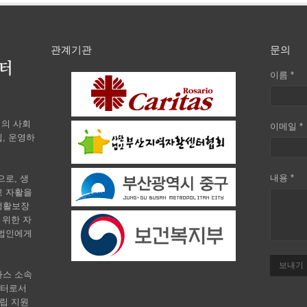
관계기관
문의
이름 *
회의 사회
이메일 *
, 운영하
내용 *
로, 생
고 자활을
생활보장
 위한 자
 법인에게
보내기
타스 소속
센터로서
립 지원