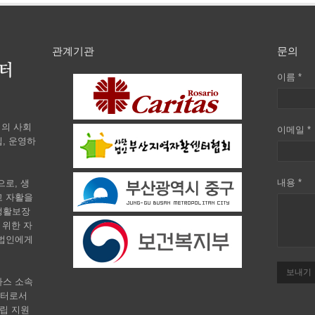
관계기관
문의
이름 *
회의 사회
이메일 *
, 운영하
내용 *
로, 생
고 자활을
생활보장
 위한 자
 법인에게
보내기
타스 소속
센터로서
립 지원