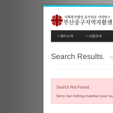
+
센터소개
+
사업안내
Search Results.
T
Search Not Found.
Sorry, but nothing matched your sea